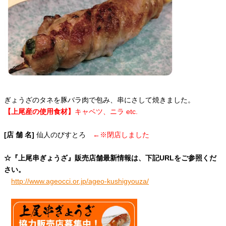
ぎょうざのタネを豚バラ肉で包み、串にさして焼きました。
【上尾産の使用食材】
キャベツ、ニラ etc.
[店 舗 名]
仙人のびすとろ
←※閉店しました
☆『上尾串ぎょうざ』販売店舗最新情報は、下記URLをご参照くだ
さい。
http://www.ageocci.or.jp/ageo-kushigyouza/