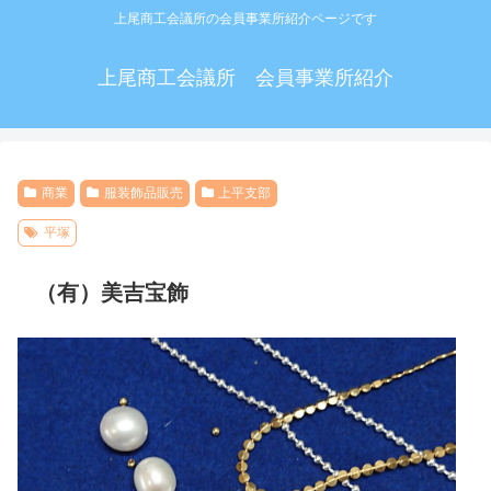
上尾商工会議所の会員事業所紹介ページです
上尾商工会議所 会員事業所紹介
商業
服装飾品販売
上平支部
平塚
（有）美吉宝飾