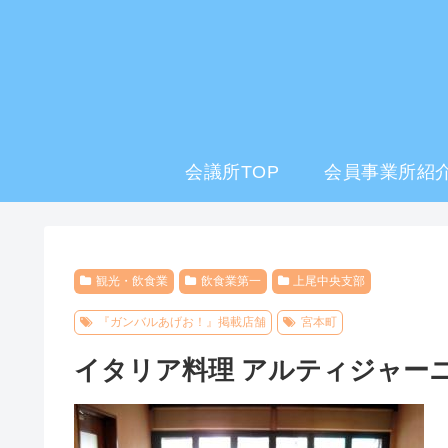
会議所TOP
会員事業所紹介
観光・飲食業
飲食業第一
上尾中央支部
『ガンバルあげお！』掲載店舗
宮本町
イタリア料理 アルティジャー