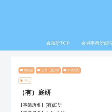
会議所TOP
会員事業所紹介
建設業
土木・建設業
大谷支部
向山
（有）庭研
【事業所名】(有)庭研