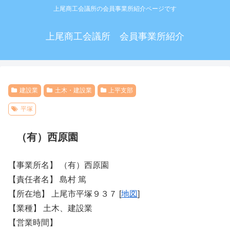
上尾商工会議所の会員事業所紹介ページです
上尾商工会議所 会員事業所紹介
建設業
土木・建設業
上平支部
平塚
（有）西原園
【事業所名】 （有）西原園
【責任者名】 島村 篤
【所在地】 上尾市平塚９３７ [
地図
]
【業種】 土木、建設業
【営業時間】