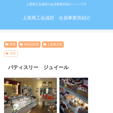
上尾商工会議所の会員事業所紹介ページです
上尾商工会議所 会員事業所紹介
商業
食料品製造
上尾東支部
本町
パティスリー ジュイール