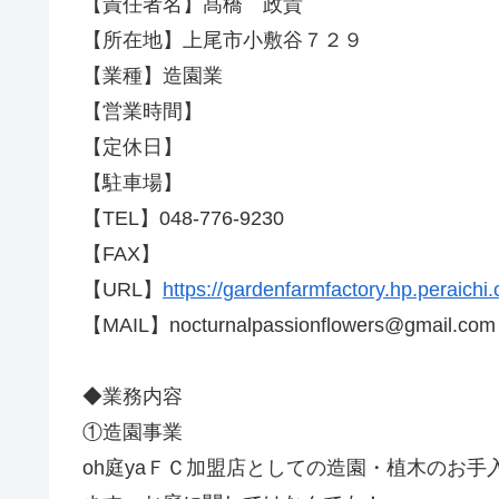
【責任者名】髙橋 政貴
【所在地】上尾市小敷谷７２９
【業種】造園業
【営業時間】
【定休日】
【駐車場】
【TEL】048-776-9230
【FAX】
【URL】
https://gardenfarmfactory.hp.peraichi
【MAIL】nocturnalpassionflowers@gmail.com
◆業務内容
①造園事業
oh庭yaＦＣ加盟店としての造園・植木のお