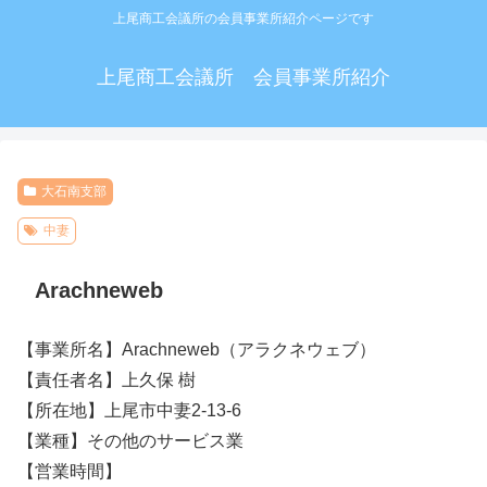
上尾商工会議所の会員事業所紹介ページです
上尾商工会議所 会員事業所紹介
大石南支部
中妻
Arachneweb
【事業所名】Arachneweb（アラクネウェブ）
【責任者名】上久保 樹
【所在地】上尾市中妻2-13-6
【業種】その他のサービス業
【営業時間】