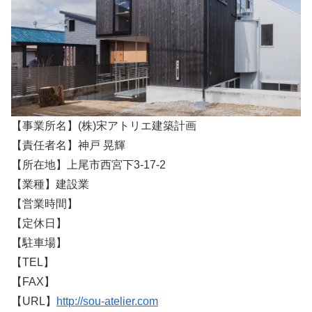
【事業所名】(株)宋アトリエ建築計画
【責任者名】神戸 晃輝
【所在地】上尾市西宮下3-17-2
【業種】建設業
【営業時間】
【定休日】
【駐車場】
【TEL】
【FAX】
【URL】
http://sou-atelier.com