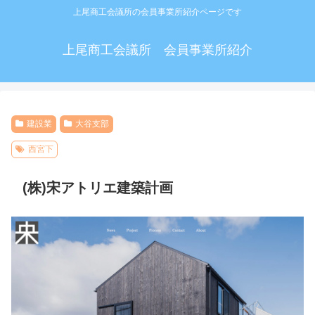
上尾商工会議所の会員事業所紹介ページです
上尾商工会議所 会員事業所紹介
建設業
大谷支部
西宮下
(株)宋アトリエ建築計画