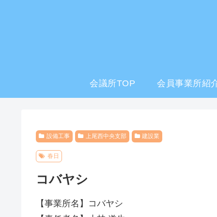
会議所TOP
会員事業所紹介
設備工事
上尾西中央支部
建設業
春日
コバヤシ
【事業所名】コバヤシ