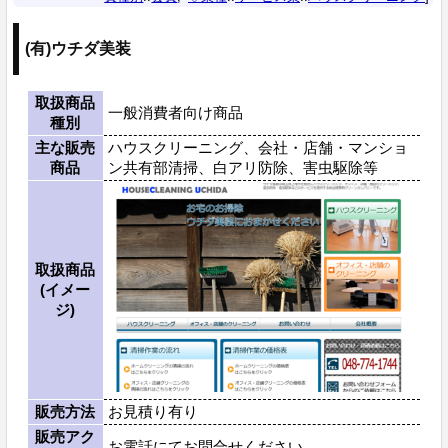
(有)ウチダ美装
取扱商品
一般消費者向け商品
種別
主な販売
ハウスクリーニング、会社・店舗・マンショ
商品
ン共有部清掃、白アリ防除、害虫駆除等
取扱商品
(イメー
ジ)
販売方法
お見積り有り
販売アク
お電話にてお問合せください。