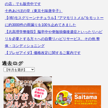
の店」でも販売中です
七色あけぼの堂（東京七味唐辛子）
【(有)モスグリーンナチュラル】“アマモリトメル”をモットー
に約3000件の雨漏りを100％止めてきました
【志高理学整復院】脳卒中や脊髄損傷後遺症といったリハビ
リを必要とする方々への自費リハビリサービス、その他 整
体・コンディショニング
【ブレゼアイダ】価格改定に関するご案内です
過去ログ