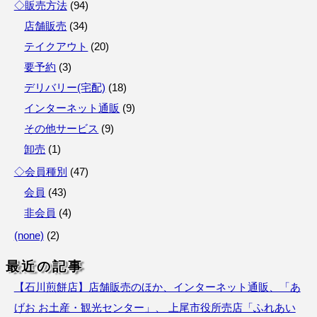
◇販売方法
(
94
)
店舗販売
(
34
)
テイクアウト
(
20
)
要予約
(
3
)
デリバリー(宅配)
(
18
)
インターネット通販
(
9
)
その他サービス
(
9
)
卸売
(
1
)
◇会員種別
(
47
)
会員
(
43
)
非会員
(
4
)
(none)
(
2
)
最近の記事
【石川煎餅店】店舗販売のほか、インターネット通販、「あ
げお お土産・観光センター」、 上尾市役所売店「ふれあい