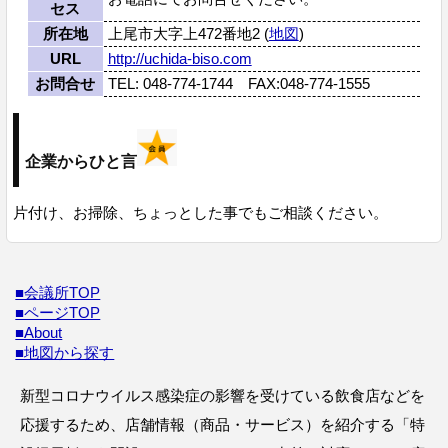
セス
所在地
上尾市大字上472番地2 (
地図
)
URL
http://uchida-biso.com
お問合せ
TEL: 048-774-1744 FAX:048-774-1555
企業からひと言
片付け、お掃除、ちょっとした事でもご相談ください。
■会議所TOP
■ページTOP
■About
■地図から探す
新型コロナウイルス感染症の影響を受けている飲食店などを
応援するため、店舗情報（商品・サービス）を紹介する「特