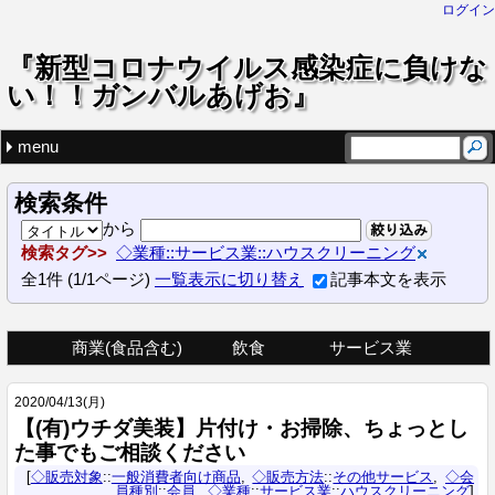
ログイン
『新型コロナウイルス感染症に負けな
い！！ガンバルあげお』
menu
ドロップダウンメニュー
最近の記事
タグでさがす
商業(食品含む)
飲食
サービス業
【石川煎餅店】店舗販売のほか、インターネット通販、「あ
七色あけぼの堂（東京七味唐辛子）
【(有)モスグリーンナチュラル】“アマモリトメル”をモットー
【志高理学整復院】脳卒中や脊髄損傷後遺症といったリハビ
【ブレゼアイダ】価格改定に関するご案内です
◇業種 (58)
◇販売対象 (55)
◇販売方法 (94)
◇会員種別 (47)
(none) (2)
生活関連品販売
食品販売
和食・寿司
カフェ
イタリアン
フレンチ
中華
仕出し弁当・料理・オードブル
多国籍料理・カレーetc.
韓国料理・焼肉
居酒屋
理美容・健康
ケータリングサービス
ハウスクリーニング
介護・福祉施設
その他
商業(食品含む) (20)
飲食 (23)
サービス業 (15)
一般消費者向け商品 (51)
業務用商品 (4)
店舗販売 (34)
テイクアウト (20)
要予約 (3)
デリバリー(宅配) (18)
インターネット通販 (9)
その他サービス (9)
卸売 (1)
会員 (43)
非会員 (4)
花・園芸
雑貨
生活関連品販売 (11)
食品販売 (9)
和食・寿司 (6)
カフェ (1)
イタリアン (6)
フレンチ (2)
中華 (1)
仕出し弁当・料理・オードブル (5)
韓国料理・焼肉 (2)
理美容・健康 (3)
ケータリングサービス (3)
ハウスクリーニング (1)
その他 (8)
花・園芸 (2)
雑貨 (6)
検索条件
から
絞り込み
検索タグ
◇業種::サービス業::ハウスクリーニング
全
1
件
(1/1ページ)
一覧表示に切り替え
記事本文を表示
商業(食品含む)
飲食
サービス業
生活関連品販売
食品販売
仕出し弁当・料理・オードブル
多国籍料理・カレーetc.
ケータリングサービス
韓国料理・焼肉
ハウスクリーニング
和食・寿司
イタリアン
介護・福祉施設
フレンチ
理美容・健康
カフェ
居酒屋
中華
その他
花・園芸
雑貨
2020
/
04
/
13
(月)
【(有)ウチダ美装】片付け・お掃除、ちょっとし
た事でもご相談ください
◇販売対象
::
一般消費者向け商品
◇販売方法
::
その他サービス
◇会
員種別
::
会員
◇業種
::
サービス業
::
ハウスクリーニング