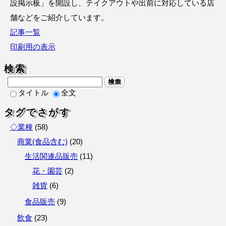
設掲示板」を開設し、テイクアウトや出前に対応している店
舗などをご紹介しています。
記事一覧
印刷用の表示
検索
検索
タイトル
全文
タグでさがす
◇業種
(
58
)
商業(食品含む)
(
20
)
生活関連品販売
(
11
)
花・園芸
(
2
)
雑貨
(
6
)
食品販売
(
9
)
飲食
(
23
)