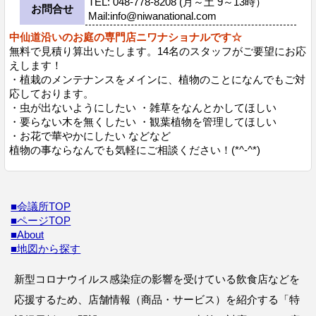
TEL: 048-778-8208 (月～土 9～13時）
お問合せ
Mail:info@niwanational.com
中仙道沿いのお庭の専門店ニワナショナルです☆
無料で見積り算出いたします。14名のスタッフがご要望にお応
えします！
・植栽のメンテナンスをメインに、植物のことになんでもご対
応しております。
・虫が出ないようにしたい ・雑草をなんとかしてほしい
・要らない木を無くしたい ・観葉植物を管理してほしい
・お花で華やかにしたい などなど
植物の事ならなんでも気軽にご相談ください！(*^-^*)
■会議所TOP
■ページTOP
■About
■地図から探す
新型コロナウイルス感染症の影響を受けている飲食店などを
応援するため、店舗情報（商品・サービス）を紹介する「特