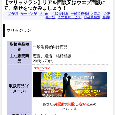
【マリッジラン】リアル面談又はウエブ面談に
て、幸せをつかみましょう！
◇業種
::
サービス業
::
その他
◇販売対象
::
一般消費者向け商品
◇販
売方法
::
その他サービス
◇会員種別
::
会員
マリッジラン
取扱商品種
一般消費者向け商品
別
主な販売商
恋愛、婚活、結婚相談
品
20代～70代
取扱商品(イ
メージ)