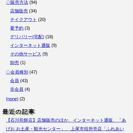
◇販売方法
(
94
)
店舗販売
(
34
)
テイクアウト
(
20
)
要予約
(
3
)
デリバリー(宅配)
(
18
)
インターネット通販
(
9
)
その他サービス
(
9
)
卸売
(
1
)
◇会員種別
(
47
)
会員
(
43
)
非会員
(
4
)
(none)
(
2
)
最近の記事
【石川煎餅店】店舗販売のほか、インターネット通販、「あ
げお お土産・観光センター」、 上尾市役所売店「ふれあい