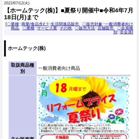
2022
/
07
/
12
(火)
【ホームテック(株)】■夏祭り開催中■令和4年7月
18日(月)まで
◇業種
::
商業(食品含む)
::
生活関連品販売
◇販売対象
::
一般消費者向け
商品
◇業種
::
サービス業
::
その他
◇販売方法
::
店舗販売
◇会員種
別
::
非会員
ホームテック(株)
取扱商品種
一般消費者向け商品
別