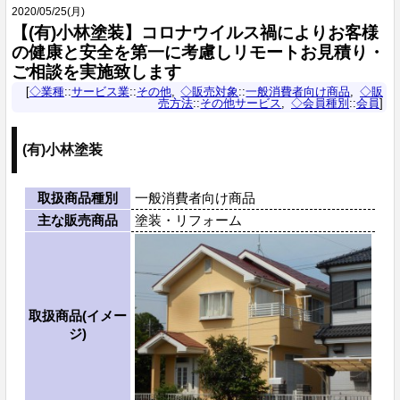
2020
/
05
/
25
(月)
【(有)小林塗装】コロナウイルス禍によりお客様
の健康と安全を第一に考慮しリモートお見積り・
ご相談を実施致します
◇業種
::
サービス業
::
その他
◇販売対象
::
一般消費者向け商品
◇販
売方法
::
その他サービス
◇会員種別
::
会員
(有)小林塗装
取扱商品種別
一般消費者向け商品
主な販売商品
塗装・リフォーム
取扱商品(イメー
ジ)