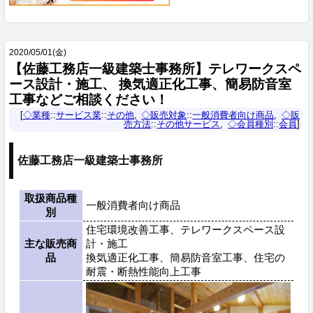
2020
/
05
/
01
(金)
【佐藤工務店一級建築士事務所】テレワークスペ
ース設計・施工、 換気適正化工事、簡易防音室
工事などご相談ください！
◇業種
::
サービス業
::
その他
◇販売対象
::
一般消費者向け商品
◇販
売方法
::
その他サービス
◇会員種別
::
会員
佐藤工務店一級建築士事務所
取扱商品種
一般消費者向け商品
別
住宅環境改善工事、テレワークスペース設
主な販売商
計・施工
品
換気適正化工事、簡易防音室工事、住宅の
耐震・断熱性能向上工事