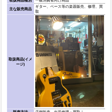
取扱商品種別
一般消費者向け商品
ギター、ベース等の楽器販売、修理、買
主な販売商品
取
取扱商品(イメ
ージ)
販売方法
店舗販売、出張修理・買取｜