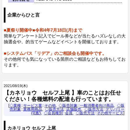
企業からひと言
■夏祭り開催中■令和4年7月18日(月)まで
簡単なアンケート記入でビール券などが当たるハズレなしの大
抽選会や、的当てゲームなどイベントを開催しております。
■システムバス「リデア」のご相談会も開催中です。
その他何でも気になっている箇所のご相談などもお待ちしてお
ります。
2021
/
08
/
19
(木)
【カネリョウ セルフ上尾 】車のことはお任せ
ください！各種燃料の配達も行っています。
◇業種
::
サービス業
::
その他
◇販売対象
::
一般消費者向け商品
◇販
売対象
::
業務用商品
◇販売方法
::
店舗販売
◇販売方法
::
デリバリー
(宅配)
◇会員種別
::
会員
◇販売方法
::
その他サービス
カネリョウ セルフ 上尾