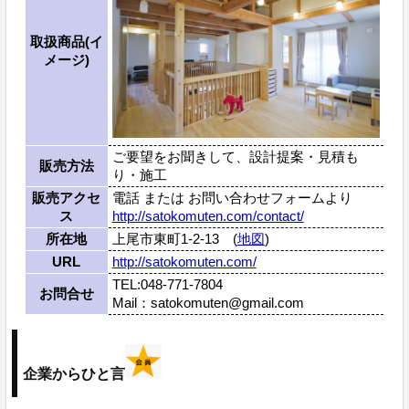
取扱商品(イ
メージ)
ご要望をお聞きして、設計提案・見積も
販売方法
り・施工
販売アクセ
電話 または お問い合わせフォームより
ス
http://satokomuten.com/contact/
所在地
上尾市東町1-2-13 (
地図
)
URL
http://satokomuten.com/
TEL:048-771-7804
お問合せ
Mail：satokomuten@gmail.com
企業からひと言