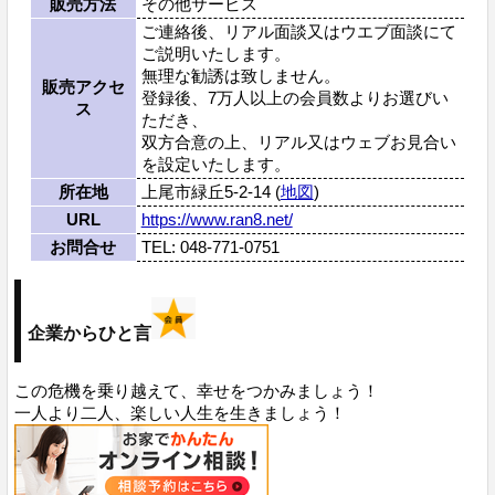
販売方法
その他サービス
ご連絡後、リアル面談又はウエブ面談にて
ご説明いたします。
無理な勧誘は致しません。
販売アクセ
登録後、7万人以上の会員数よりお選びい
ス
ただき、
双方合意の上、リアル又はウェブお見合い
を設定いたします。
所在地
上尾市緑丘5-2-14 (
地図
)
URL
https://www.ran8.net/
お問合せ
TEL: 048-771-0751
企業からひと言
この危機を乗り越えて、幸せをつかみましょう！
一人より二人、楽しい人生を生きましょう！