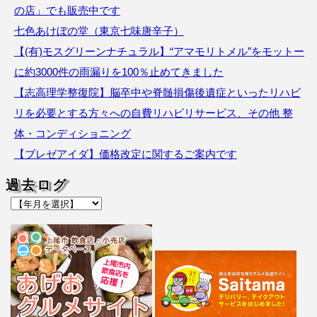
の店」でも販売中です
七色あけぼの堂（東京七味唐辛子）
【(有)モスグリーンナチュラル】“アマモリトメル”をモットー
に約3000件の雨漏りを100％止めてきました
【志高理学整復院】脳卒中や脊髄損傷後遺症といったリハビ
リを必要とする方々への自費リハビリサービス、その他 整
体・コンディショニング
【ブレゼアイダ】価格改定に関するご案内です
過去ログ