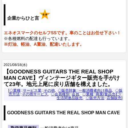
企業からひと言
エネオスマークのセルフSSです。車のことはお任せ下さい！
※各種燃料の配達も行っています。
※灯油、軽油、A重油、配達いたします。
2021
/
08
/
18
(水)
【GOODNESS GUITARS THE REAL SHOP
MAN CAVE】ヴィンテージギター販売を手がけ
て23年。地元上尾に戻り店舗を構えました。
◇業種
::
サービス業
::
その他
◇販売対象
::
一般消費者向け商品
◇販
売方法
::
その他サービス
◇会員種別
::
会員
◇業種
::
商業(食品含む)
::
生活関連品販売
◇販売方法
::
店舗販売
GOODNESS GUITARS THE REAL SHOP MAN CAVE