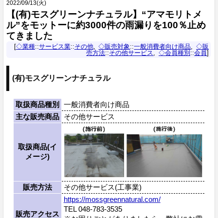
2022
/
09
/
13
(火)
【(有)モスグリーンナチュラル】“アマモリトメ
ル”をモットーに約3000件の雨漏りを100％止め
てきました
◇業種
::
サービス業
::
その他
◇販売対象
::
一般消費者向け商品
◇販
売方法
::
その他サービス
◇会員種別
::
会員
(有)モスグリーンナチュラル
取扱商品種別
一般消費者向け商品
主な販売商品
その他サービス
取扱商品(イ
メージ)
販売方法
その他サービス(工事業)
https://mossgreennatural.com/
TEL 048-783-3535
販売アクセス