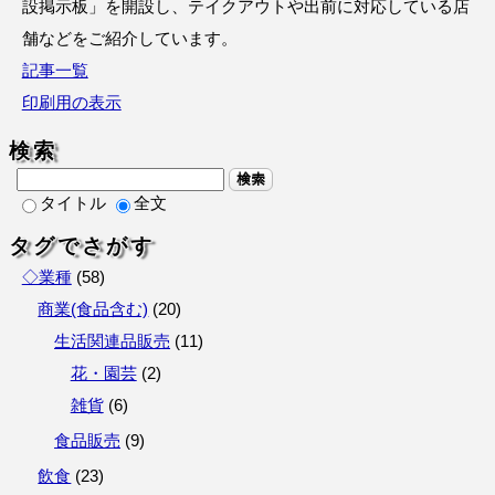
設掲示板」を開設し、テイクアウトや出前に対応している店
舗などをご紹介しています。
記事一覧
印刷用の表示
検索
検索
タイトル
全文
タグでさがす
◇業種
(
58
)
商業(食品含む)
(
20
)
生活関連品販売
(
11
)
花・園芸
(
2
)
雑貨
(
6
)
食品販売
(
9
)
飲食
(
23
)