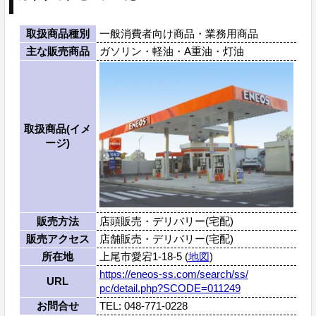
取扱商品種別
一般消費者向け商品・業務用商品
主な販売商品
ガソリン・軽油・A重油・灯油
取扱商品(イメ
ージ)
販売方法
店頭販売・デリバリー(宅配)
販売アクセス
店舗販売・デリバリー(宅配)
所在地
上尾市愛宕1-18-5 (
地図
)
https://eneos-ss.com/search/ss/
URL
pc/detail.php?SCODE=011249
お問合せ
TEL: 048-771-0228