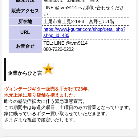
LINE @tvm9114 へお問い合わせくださ
販売アクセス
い
所在地
上尾市富士見2-18-3 宮野ビル1階
https://www.j-guitar.com/shop/detail.php?
URL
shop_id=489
TEL: LINE @tvm9114
お問合せ
080-7220-9292
企業からひと言
ヴィンテージギター販売を手がけて23年。
地元上尾に戻り店舗を構えました。
昨今の感染症拡大に伴う緊急事態宣言。
この期間中は毎週火曜日、土曜日のみの営業となっています。
家に眠っているギター買い取らせていただきます。
さまざまな視点で鑑定いたします。