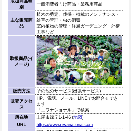
取扱商品種
一般消費者向け商品・業務用商品
別
植木の剪定、伐採・植栽のメンテナンス・
主な販売商
雑草の管理・虫の消毒
品
室内植物の管理・洋風ガーデニング・外構
工事など
取扱商品(イ
メージ)
販売方法
その他のサービス(出張サービス)
HP、電話、メール、LINEでお問合せでき
販売アクセ
ます
ス
「ニワナショナル」で検索
所在地
上尾市緑丘1-1-46 (
地図
)
URL
https://www.niwanational.com