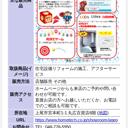
主な販売商
品
取扱商品(イ
住宅設備リフォームの施工、アフターサー
メージ)
ビス
販売方法
店舗販売 その他
ホームページからも来店のご予約や問い合
販売アクセ
わせが可能です。
ス
直接お店の方へお越しいただくか、お電話
でのご相談も可能です。
所在地
上尾市宮本町1-1 丸広百貨店6階 (
地図
)
URL
https://www.hometech.co.jp/showroom/ageo
お問合せ
TEL: 048-778-5950