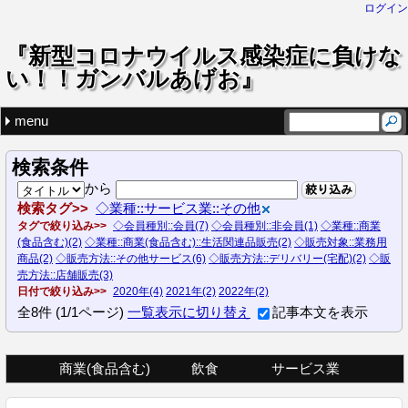
ログイン
『新型コロナウイルス感染症に負けな
い！！ガンバルあげお』
menu
ドロップダウンメニュー
最近の記事
タグでさがす
商業(食品含む)
飲食
サービス業
【石川煎餅店】店舗販売のほか、インターネット通販、「あ
七色あけぼの堂（東京七味唐辛子）
【(有)モスグリーンナチュラル】“アマモリトメル”をモットー
【志高理学整復院】脳卒中や脊髄損傷後遺症といったリハビ
【ブレゼアイダ】価格改定に関するご案内です
◇業種 (58)
◇販売対象 (55)
◇販売方法 (94)
◇会員種別 (47)
(none) (2)
生活関連品販売
食品販売
和食・寿司
カフェ
イタリアン
フレンチ
中華
仕出し弁当・料理・オードブル
多国籍料理・カレーetc.
韓国料理・焼肉
居酒屋
理美容・健康
ケータリングサービス
ハウスクリーニング
介護・福祉施設
その他
商業(食品含む) (20)
飲食 (23)
サービス業 (15)
一般消費者向け商品 (51)
業務用商品 (4)
店舗販売 (34)
テイクアウト (20)
要予約 (3)
デリバリー(宅配) (18)
インターネット通販 (9)
その他サービス (9)
卸売 (1)
会員 (43)
非会員 (4)
花・園芸
雑貨
生活関連品販売 (11)
食品販売 (9)
和食・寿司 (6)
カフェ (1)
イタリアン (6)
フレンチ (2)
中華 (1)
仕出し弁当・料理・オードブル (5)
韓国料理・焼肉 (2)
理美容・健康 (3)
ケータリングサービス (3)
ハウスクリーニング (1)
その他 (8)
花・園芸 (2)
雑貨 (6)
検索条件
から
絞り込み
検索タグ
◇業種::サービス業::その他
タグで絞り込み
◇会員種別::会員(7)
◇会員種別::非会員(1)
◇業種::商業
(食品含む)(2)
◇業種::商業(食品含む)::生活関連品販売(2)
◇販売対象::業務用
商品(2)
◇販売方法::その他サービス(6)
◇販売方法::デリバリー(宅配)(2)
◇販
売方法::店舗販売(3)
日付で絞り込み
2020年(4)
2021年(2)
2022年(2)
全
8
件
(1/1ページ)
一覧表示に切り替え
記事本文を表示
商業(食品含む)
飲食
サービス業
生活関連品販売
食品販売
仕出し弁当・料理・オードブル
多国籍料理・カレーetc.
ケータリングサービス
韓国料理・焼肉
ハウスクリーニング
和食・寿司
イタリアン
介護・福祉施設
フレンチ
理美容・健康
カフェ
居酒屋
中華
その他
花・園芸
雑貨