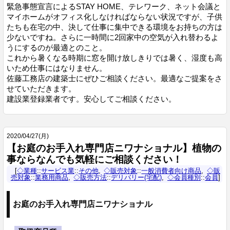
緊急事態宣言によるSTAY HOME、テレワーク、ネット会議と
マイホームがオフィス化しなければならない状況ですが、子供
たちも在宅の中、決して仕事に集中できる環境をお持ちの方は
少ないですね。さらに一時間に2回家中の空気が入れ替わるよ
うにするのが最適とのこと。
これから暑くなる時期に窓を開け放しきりでは暑く、湿度も高
いため仕事にはなりません。
佐藤工務店の建築士にぜひご相談ください。最適なご提案をさ
せていただきます。
建設業登録業者です。安心してご相談ください。
2020
/
04
/
27
(月)
【お庭のお手入れ専門店ニワナショナル】植物の
事ならなんでも気軽にご相談ください！
◇業種
::
サービス業
::
その他
◇販売対象
::
一般消費者向け商品
◇販
売対象
::
業務用商品
◇販売方法
::
デリバリー(宅配)
◇会員種別
::
会員
お庭のお手入れ専門店ニワナショナル