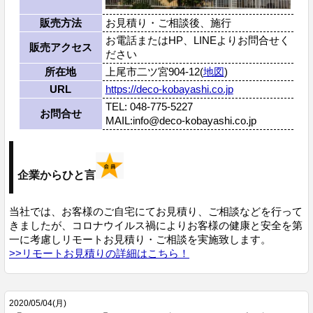
販売方法
お見積り・ご相談後、施行
お電話またはHP、LINEよりお問合せく
販売アクセス
ださい
所在地
上尾市二ツ宮904-12(
地図
)
URL
https://deco-kobayashi.co.jp
TEL: 048-775-5227
お問合せ
MAIL:info@deco-kobayashi.co.jp
企業からひと言
当社では、お客様のご自宅にてお見積り、ご相談などを行って
きましたが、コロナウイルス禍によりお客様の健康と安全を第
一に考慮しリモートお見積り・ご相談を実施致します。
>>リモートお見積りの詳細はこちら！
2020
/
05
/
04
(月)